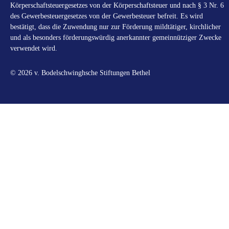
Körperschaftsteuergesetzes von der Körperschaftsteuer und nach § 3 Nr. 6
des Gewerbesteuergesetzes von der Gewerbesteuer befreit. Es wird
bestätigt, dass die Zuwendung nur zur Förderung mildtätiger, kirchlicher
und als besonders förderungswürdig anerkannter gemeinnütziger Zwecke
verwendet wird.
© 2026 v. Bodelschwinghsche Stiftungen Bethel