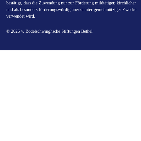
bestätigt, dass die Zuwendung nur zur Förderung mildtätiger, kirchlicher
und als besonders förderungswürdig anerkannter gemeinnütziger Zwecke
verwendet wird.
© 2026 v. Bodelschwinghsche Stiftungen Bethel