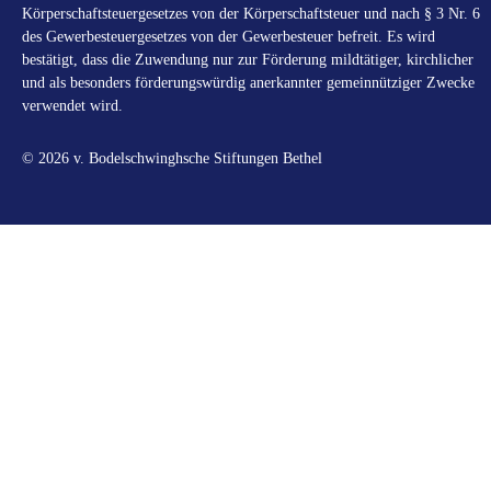
Körperschaftsteuergesetzes von der Körperschaftsteuer und nach § 3 Nr. 6
des Gewerbesteuergesetzes von der Gewerbesteuer befreit. Es wird
bestätigt, dass die Zuwendung nur zur Förderung mildtätiger, kirchlicher
und als besonders förderungswürdig anerkannter gemeinnütziger Zwecke
verwendet wird.
© 2026 v. Bodelschwinghsche Stiftungen Bethel