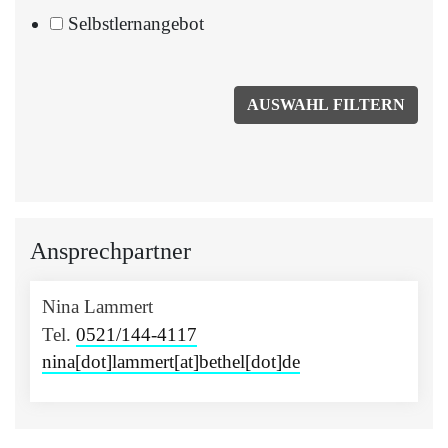
Selbstlernangebot
Ansprechpartner
Nina Lammert
Tel.
0521/144-4117
nina[dot]lammert[at]bethel[dot]de