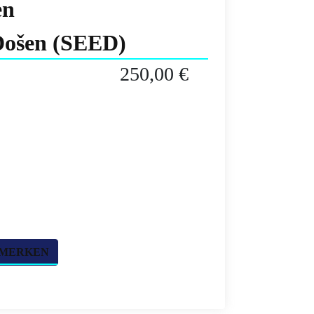
en
Došen (SEED)
250,00 €
 MERKEN