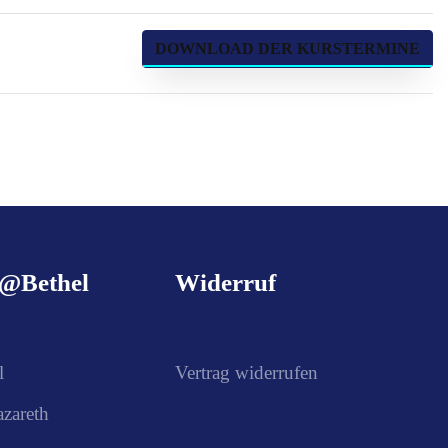
DOWNLOAD DER KURSTERMINE
g@Bethel
Widerruf
l
Vertrag widerrufen
azareth