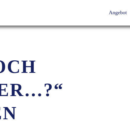
Angebot
OCH
DER…?“
EN