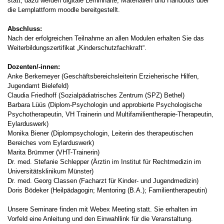
statt, dazu werden digitale Lerninhalte, Materialien und Handouts über
die Lernplattform moodle bereitgestellt.
Abschluss:
Nach der erfolgreichen Teilnahme an allen Modulen erhalten Sie das
Weiterbildungszertifikat „Kinderschutzfachkraft“.
Dozenten/-innen:
Anke Berkemeyer (Geschäftsbereichsleiterin Erzieherische Hilfen,
Jugendamt Bielefeld)
Claudia Friedhoff (Sozialpädiatrisches Zentrum (SPZ) Bethel)
Barbara Lüüs (Diplom-Psychologin und approbierte Psychologische
Psychotherapeutin, VH Trainerin und Multifamilientherapie-Therapeutin,
Eylarduswerk)
Monika Biener (Diplompsychologin, Leiterin des therapeutischen
Bereiches vom Eylarduswerk)
Marita Brümmer (VHT-Trainerin)
Dr. med. Stefanie Schlepper (Ärztin im Institut für Rechtmedizin im
Universitätsklinikum Münster)
Dr. med. Georg Classen (Facharzt für Kinder- und Jugendmedizin)
Doris Bödeker (Heilpädagogin; Mentoring (B.A.); Familientherapeutin)
Unsere Seminare finden mit Webex Meeting statt. Sie erhalten im
Vorfeld eine Anleitung und den Einwahllink für die Veranstaltung.