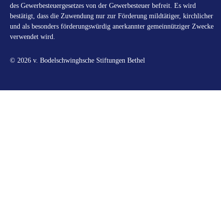
des Gewerbesteuergesetzes von der Gewerbesteuer befreit. Es wird
bestätigt, dass die Zuwendung nur zur Förderung mildtätiger, kirchlicher
und als besonders förderungswürdig anerkannter gemeinnütziger Zwecke
verwendet wird.
© 2026 v. Bodelschwinghsche Stiftungen Bethel