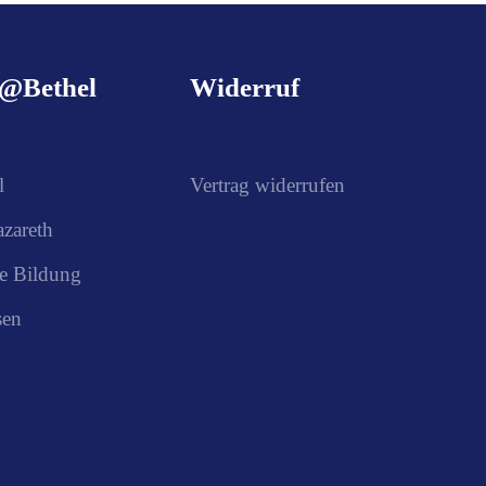
g@Bethel
Widerruf
l
Vertrag widerrufen
azareth
e Bildung
sen