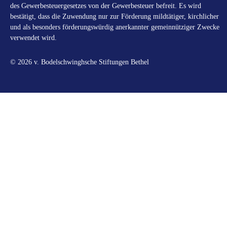
des Gewerbesteuergesetzes von der Gewerbesteuer befreit. Es wird
bestätigt, dass die Zuwendung nur zur Förderung mildtätiger, kirchlicher
und als besonders förderungswürdig anerkannter gemeinnütziger Zwecke
verwendet wird.
© 2026 v. Bodelschwinghsche Stiftungen Bethel