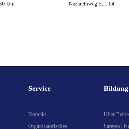
:30 Uhr
Nazarethweg 5, 1.04
Service
Bildun
Kontakt
Über Bethe
Organisatorisches
Sarepta | N