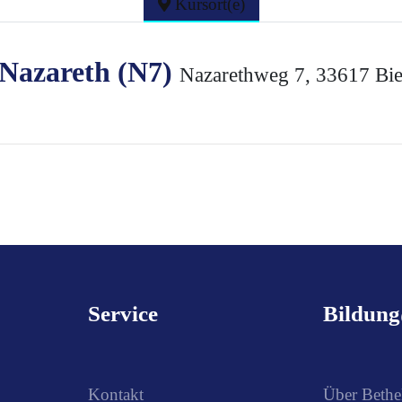
Kursort(e)
 Nazareth (N7)
Nazarethweg 7, 33617 Bie
Service
Bildun
Kontakt
Über Bethe