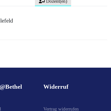
Dozent(en)
lefeld
g@Bethel
Widerruf
l
Vertrag widerrufen