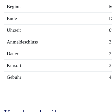
Beginn
M
Ende
D
Uhrzeit
0
Anmeldeschluss
3
Dauer
2
Kursort
3
Gebühr
4