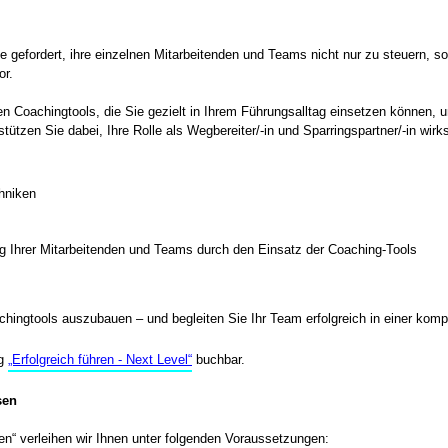
 gefordert, ihre einzelnen Mitarbeitenden und Teams nicht nur zu steuern, s
or.
n Coachingtools, die Sie gezielt in Ihrem Führungsalltag einsetzen können, u
ützen Sie dabei, Ihre Rolle als Wegbereiter/-in und Sparringspartner/-in wi
hniken
ng Ihrer Mitarbeitenden und Teams durch den Einsatz der Coaching-Tools
ingtools auszubauen – und begleiten Sie Ihr Team erfolgreich in einer komp
ng
„Erfolgreich führen - Next Level“
buchbar.
sen
en“ verleihen wir Ihnen unter folgenden Voraussetzungen: