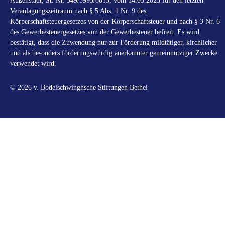
Außenstadt, St. Nr. 349/5995/0015, vom 14.03.2025 für den letzten
Veranlagungszeitraum nach § 5 Abs. 1 Nr. 9 des
Körperschaftsteuergesetzes von der Körperschaftsteuer und nach § 3 Nr. 6
des Gewerbesteuergesetzes von der Gewerbesteuer befreit. Es wird
bestätigt, dass die Zuwendung nur zur Förderung mildtätiger, kirchlicher
und als besonders förderungswürdig anerkannter gemeinnütziger Zwecke
verwendet wird.
© 2026 v. Bodelschwinghsche Stiftungen Bethel