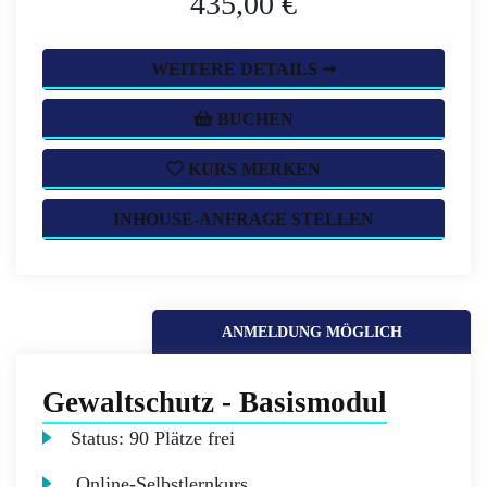
435,00 €
WEITERE DETAILS ➞
BUCHEN
KURS MERKEN
INHOUSE-ANFRAGE STELLEN
ANMELDUNG MÖGLICH
Gewaltschutz - Basismodul
Status:
90 Plätze frei
Online-Selbstlernkurs