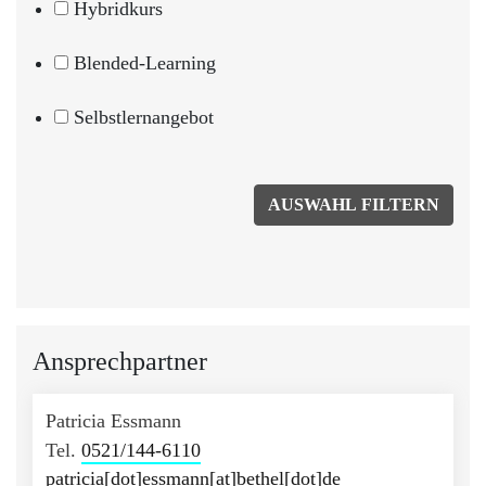
Hybridkurs
Blended-Learning
Selbstlernangebot
Ansprechpartner
Patricia Essmann
Tel.
0521/144-6110
patricia[dot]essmann[at]bethel[dot]de