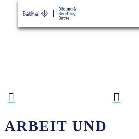
Warenkorb
Login für Tei
ARBEIT UND