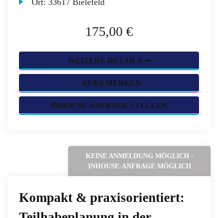
Ort:
33617 Bielefeld
175,00 €
WEITERE DETAILS ➞
KURS MERKEN
INHOUSE-ANFRAGE STELLEN
KEINE ANMELDUNG MÖGLICH -
INHOUSE-ANFRAGE MÖGLICH
Kompakt & praxisorientiert:
Teilhabeplanung in der