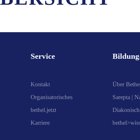
Service
Bildun
Kontakt
Über Bethe
Organisatorisches
Sarepta | N
bethel.jetzt
Diakonisch
Karriere
bethel>wis