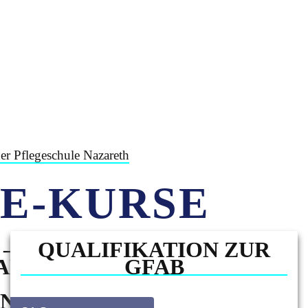
der Pflegeschule Nazareth
TE-KURSE
 –
QUALIFIKATION ZUR
ANG
GFAB
G...