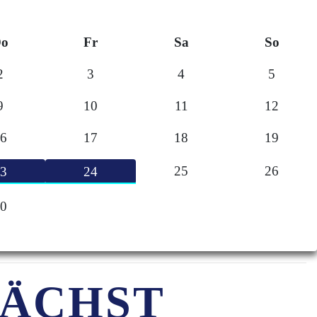
o
Fr
Sa
So
2
3
4
5
9
10
11
12
6
17
18
19
25
26
3
24
0
ÄCHST