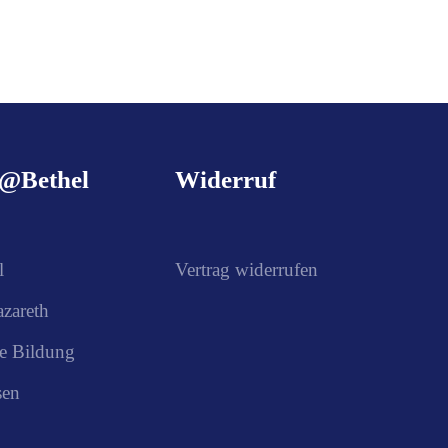
g@Bethel
Widerruf
l
Vertrag widerrufen
azareth
e Bildung
sen